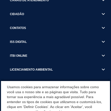
CANAIS DE ATENDIMENTO
CIDADÃO
CONTATOS
ISS DIGITAL
ITBI ONLINE
LICENCIAMENTO AMBIENTAL
MUNICÍPIO
Usamos cookies para armazenar informações sobre como
você usa o nosso site e as páginas que visita. Tudo para
tornar sua experiência a mais agradável possível. Para
SERVIÇOS
entender os tipos de cookies que utilizamos e customizá-los,
clique em 'Definir Cookies'. Ao clicar em 'Aceitar', você