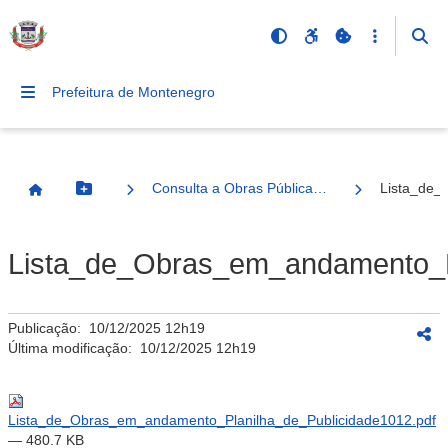
Prefeitura de Montenegro
Consulta a Obras Públicas Municipais
Lista_de_
Botão Menu
Página Inicial
Lista_de_Obras_em_andamento_Pl
Publicação:
10/12/2025 12h19
Última modificação:
10/12/2025 12h19
Lista_de_Obras_em_andamento_Planilha_de_Publicidade1012.pdf
— 480.7 KB