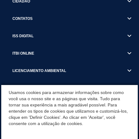
CIDADÃO
CONTATOS
ISS DIGITAL
ITBI ONLINE
LICENCIAMENTO AMBIENTAL
MUNICÍPIO
Usamos cookies para armazenar informações sobre como
você usa o nosso site e as páginas que visita. Tudo para
tornar sua experiência a mais agradável possível. Para
SERVIÇOS
entender os tipos de cookies que utilizamos e customizá-los,
clique em 'Definir Cookies'. Ao clicar em 'Aceitar', você
SERVIÇOS DO DEPARTAMENTO DE RECEITA MUNICIPAL
consente com a utilização de cookies.