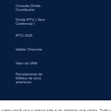
Consulta Dívida -
Contribuinte
Dívida IPTU ( Sem
Credencial )
IPTU 2026
Validar Chancela
Valor da URM
Parcelamento de
Débitos de anos
anteriores
omo você usa o nosso site e as páginas que visita. Tudo p