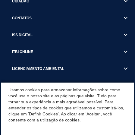
CIDADÃO
CONTATOS
ISS DIGITAL
ITBI ONLINE
LICENCIAMENTO AMBIENTAL
MUNICÍPIO
Usamos cookies para armazenar informações sobre como
você usa o nosso site e as páginas que visita. Tudo para
tornar sua experiência a mais agradável possível. Para
SERVIÇOS
entender os tipos de cookies que utilizamos e customizá-los,
clique em 'Definir Cookies'. Ao clicar em 'Aceitar', você
SERVIÇOS DO DEPARTAMENTO DE RECEITA MUNICIPAL
consente com a utilização de cookies.