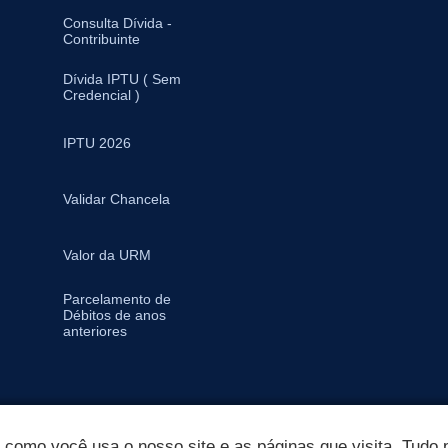
Consulta Dívida -
Contribuinte
Dívida IPTU ( Sem
Credencial )
IPTU 2026
Validar Chancela
Valor da URM
Parcelamento de
Débitos de anos
anteriores
omo você usa o nosso site e as páginas que visita. Tudo p