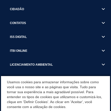
CIDADÃO
CONTATOS
ISS DIGITAL
ITBI ONLINE
LICENCIAMENTO AMBIENTAL
MUNICÍPIO
Usamos cookies para armazenar informações sobre como
você usa o nosso site e as páginas que visita. Tudo para
tornar sua experiência a mais agradável possível. Para
SERVIÇOS
entender os tipos de cookies que utilizamos e customizá-los,
clique em 'Definir Cookies'. Ao clicar em 'Aceitar', você
SERVIÇOS DO DEPARTAMENTO DE RECEITA MUNICIPAL
consente com a utilização de cookies.