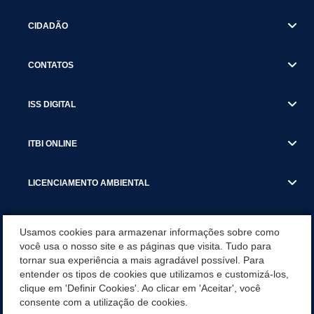
CIDADÃO
CONTATOS
ISS DIGITAL
ITBI ONLINE
LICENCIAMENTO AMBIENTAL
MUNICÍPIO
Usamos cookies para armazenar informações sobre como
você usa o nosso site e as páginas que visita. Tudo para
tornar sua experiência a mais agradável possível. Para
SERVIÇOS
entender os tipos de cookies que utilizamos e customizá-los,
clique em 'Definir Cookies'. Ao clicar em 'Aceitar', você
SERVIÇOS DO DEPARTAMENTO DE RECEITA MUNICIPAL
consente com a utilização de cookies.