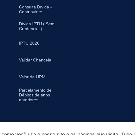
Consulta Dívida -
Contribuinte
Dívida IPTU ( Sem
Credencial )
IPTU 2026
Validar Chancela
Valor da URM
Parcelamento de
Débitos de anos
anteriores
omo você usa o nosso site e as páginas que visita. Tudo p