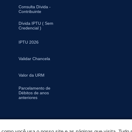
Consulta Dívida -
Contribuinte
Dívida IPTU ( Sem
Credencial )
IPTU 2026
Validar Chancela
Valor da URM
Parcelamento de
Débitos de anos
anteriores
omo você usa o nosso site e as páginas que visita. Tudo p