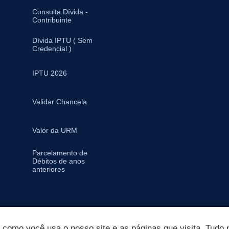
Consulta Dívida -
Contribuinte
Dívida IPTU ( Sem
Credencial )
IPTU 2026
Validar Chancela
Valor da URM
Parcelamento de
Débitos de anos
anteriores
omo você usa o nosso site e as páginas que visita. Tudo p