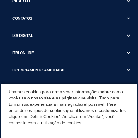
CIDADÃO
CONTATOS
ISS DIGITAL
ITBI ONLINE
LICENCIAMENTO AMBIENTAL
MUNICÍPIO
Usamos cookies para armazenar informações sobre como
você usa o nosso site e as páginas que visita. Tudo para
tornar sua experiência a mais agradável possível. Para
SERVIÇOS
entender os tipos de cookies que utilizamos e customizá-los,
clique em 'Definir Cookies'. Ao clicar em 'Aceitar', você
SERVIÇOS DO DEPARTAMENTO DE RECEITA MUNICIPAL
consente com a utilização de cookies.