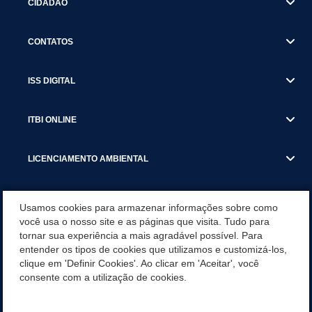
CIDADÃO
CONTATOS
ISS DIGITAL
ITBI ONLINE
LICENCIAMENTO AMBIENTAL
MUNICÍPIO
Usamos cookies para armazenar informações sobre como
você usa o nosso site e as páginas que visita. Tudo para
tornar sua experiência a mais agradável possível. Para
SERVIÇOS
entender os tipos de cookies que utilizamos e customizá-los,
clique em 'Definir Cookies'. Ao clicar em 'Aceitar', você
SERVIÇOS DO DEPARTAMENTO DE RECEITA MUNICIPAL
consente com a utilização de cookies.