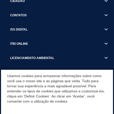
CIDADÃO
CONTATOS
ISS DIGITAL
ITBI ONLINE
LICENCIAMENTO AMBIENTAL
MUNICÍPIO
Usamos cookies para armazenar informações sobre como
você usa o nosso site e as páginas que visita. Tudo para
tornar sua experiência a mais agradável possível. Para
SERVIÇOS
entender os tipos de cookies que utilizamos e customizá-los,
clique em 'Definir Cookies'. Ao clicar em 'Aceitar', você
SERVIÇOS DO DEPARTAMENTO DE RECEITA MUNICIPAL
consente com a utilização de cookies.