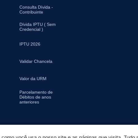
Consulta Dívida -
Contribuinte
Dívida IPTU ( Sem
Credencial )
IPTU 2026
Validar Chancela
Valor da URM
Parcelamento de
Débitos de anos
anteriores
omo você usa o nosso site e as páginas que visita. Tudo p