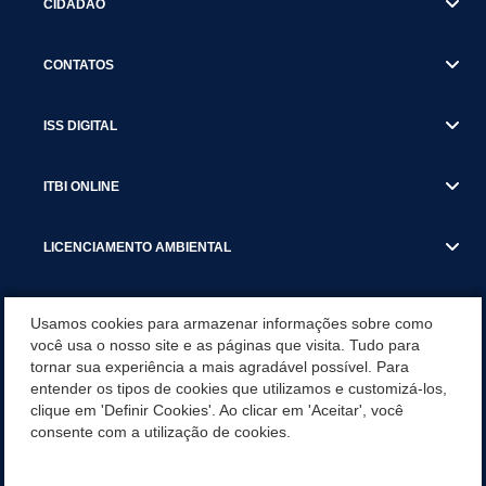
CIDADÃO
CONTATOS
ISS DIGITAL
ITBI ONLINE
LICENCIAMENTO AMBIENTAL
MUNICÍPIO
Usamos cookies para armazenar informações sobre como
você usa o nosso site e as páginas que visita. Tudo para
tornar sua experiência a mais agradável possível. Para
SERVIÇOS
entender os tipos de cookies que utilizamos e customizá-los,
clique em 'Definir Cookies'. Ao clicar em 'Aceitar', você
SERVIÇOS DO DEPARTAMENTO DE RECEITA MUNICIPAL
consente com a utilização de cookies.