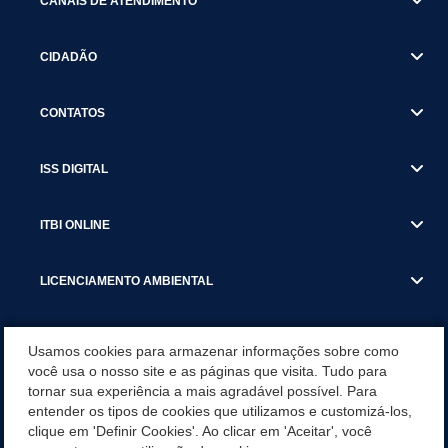
CANAIS DE ATENDIMENTO
CIDADÃO
CONTATOS
ISS DIGITAL
ITBI ONLINE
LICENCIAMENTO AMBIENTAL
MUNICÍPIO
Usamos cookies para armazenar informações sobre como
você usa o nosso site e as páginas que visita. Tudo para
tornar sua experiência a mais agradável possível. Para
SERVIÇOS
entender os tipos de cookies que utilizamos e customizá-los,
clique em 'Definir Cookies'. Ao clicar em 'Aceitar', você