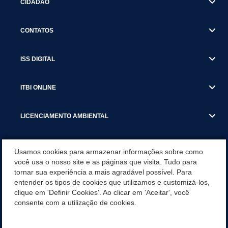
CIDADÃO
CONTATOS
ISS DIGITAL
ITBI ONLINE
LICENCIAMENTO AMBIENTAL
MUNICÍPIO
Usamos cookies para armazenar informações sobre como
você usa o nosso site e as páginas que visita. Tudo para
tornar sua experiência a mais agradável possível. Para
SERVIÇOS
entender os tipos de cookies que utilizamos e customizá-los,
clique em 'Definir Cookies'. Ao clicar em 'Aceitar', você
SERVIÇOS DO DEPARTAMENTO DE RECEITA MUNICIPAL
consente com a utilização de cookies.