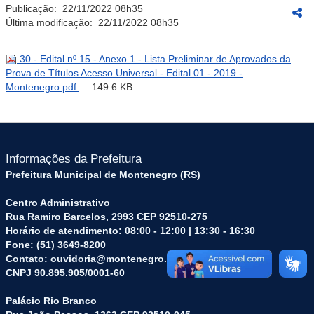
Publicação:
22/11/2022 08h35
Última modificação:
22/11/2022 08h35
30 - Edital nº 15 - Anexo 1 - Lista Preliminar de Aprovados da
Prova de Títulos Acesso Universal - Edital 01 - 2019 -
Montenegro.pdf
— 149.6 KB
Informações da Prefeitura
Prefeitura Municipal de Montenegro (RS)
Centro Administrativo
Rua Ramiro Barcelos, 2993 CEP 92510-275
Horário de atendimento: 08:00 - 12:00 | 13:30 - 16:30
Fone: (51) 3649-8200
Contato: ouvidoria@montenegro.rs.gov.br
CNPJ 90.895.905/0001-60
Palácio Rio Branco