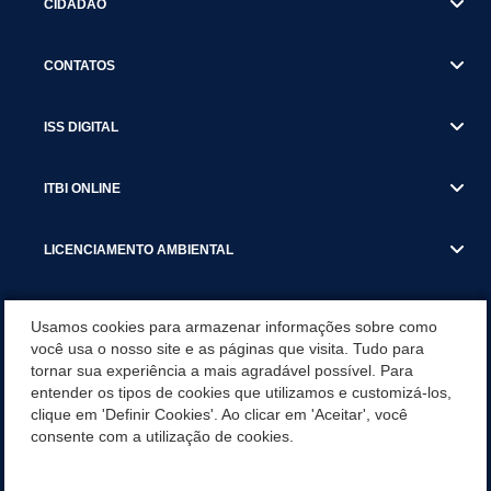
CIDADÃO
CONTATOS
ISS DIGITAL
ITBI ONLINE
LICENCIAMENTO AMBIENTAL
MUNICÍPIO
Usamos cookies para armazenar informações sobre como
você usa o nosso site e as páginas que visita. Tudo para
tornar sua experiência a mais agradável possível. Para
SERVIÇOS
entender os tipos de cookies que utilizamos e customizá-los,
clique em 'Definir Cookies'. Ao clicar em 'Aceitar', você
SERVIÇOS DO DEPARTAMENTO DE RECEITA MUNICIPAL
consente com a utilização de cookies.