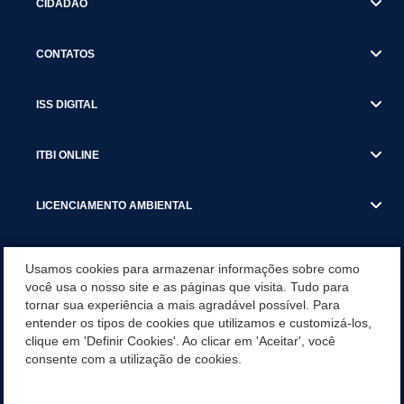
CIDADÃO
CONTATOS
ISS DIGITAL
ITBI ONLINE
LICENCIAMENTO AMBIENTAL
MUNICÍPIO
Usamos cookies para armazenar informações sobre como
você usa o nosso site e as páginas que visita. Tudo para
tornar sua experiência a mais agradável possível. Para
SERVIÇOS
entender os tipos de cookies que utilizamos e customizá-los,
clique em 'Definir Cookies'. Ao clicar em 'Aceitar', você
SERVIÇOS DO DEPARTAMENTO DE RECEITA MUNICIPAL
consente com a utilização de cookies.