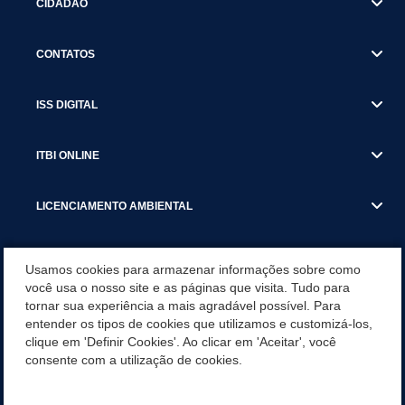
CIDADÃO
CONTATOS
ISS DIGITAL
ITBI ONLINE
LICENCIAMENTO AMBIENTAL
MUNICÍPIO
Usamos cookies para armazenar informações sobre como
você usa o nosso site e as páginas que visita. Tudo para
tornar sua experiência a mais agradável possível. Para
SERVIÇOS
entender os tipos de cookies que utilizamos e customizá-los,
clique em 'Definir Cookies'. Ao clicar em 'Aceitar', você
SERVIÇOS DO DEPARTAMENTO DE RECEITA MUNICIPAL
consente com a utilização de cookies.