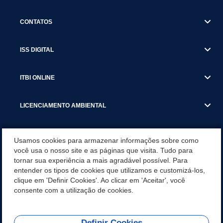
CONTATOS
ISS DIGITAL
ITBI ONLINE
LICENCIAMENTO AMBIENTAL
MUNICÍPIO
Usamos cookies para armazenar informações sobre como
você usa o nosso site e as páginas que visita. Tudo para
tornar sua experiência a mais agradável possível. Para
SERVIÇOS
entender os tipos de cookies que utilizamos e customizá-los,
clique em 'Definir Cookies'. Ao clicar em 'Aceitar', você
SERVIÇOS DO DEPARTAMENTO DE RECEITA MUNICIPAL
consente com a utilização de cookies.
Definir Cookies