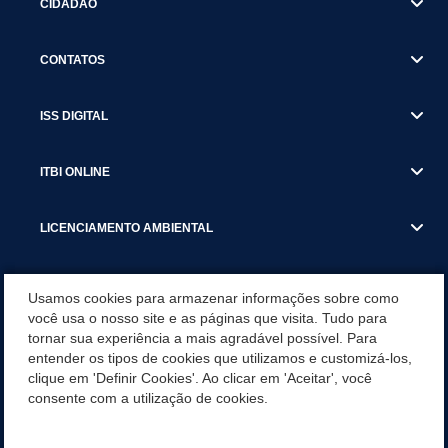
CIDADÃO
CONTATOS
ISS DIGITAL
ITBI ONLINE
LICENCIAMENTO AMBIENTAL
MUNICÍPIO
Usamos cookies para armazenar informações sobre como
você usa o nosso site e as páginas que visita. Tudo para
tornar sua experiência a mais agradável possível. Para
SERVIÇOS
entender os tipos de cookies que utilizamos e customizá-los,
clique em 'Definir Cookies'. Ao clicar em 'Aceitar', você
SERVIÇOS DO DEPARTAMENTO DE RECEITA MUNICIPAL
consente com a utilização de cookies.