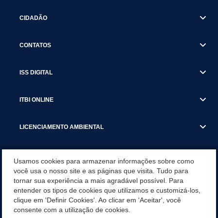
CIDADÃO
CONTATOS
ISS DIGITAL
ITBI ONLINE
LICENCIAMENTO AMBIENTAL
MUNICÍPIO
Usamos cookies para armazenar informações sobre como
você usa o nosso site e as páginas que visita. Tudo para
tornar sua experiência a mais agradável possível. Para
SERVIÇOS
entender os tipos de cookies que utilizamos e customizá-los,
clique em 'Definir Cookies'. Ao clicar em 'Aceitar', você
SERVIÇOS DO DEPARTAMENTO DE RECEITA MUNICIPAL
consente com a utilização de cookies.