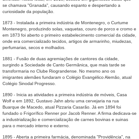
se chamava "Granada", causando espanto e despertando a
curiosidade da população.
1873 - Instalada a primeira indústria de Montenegro, o Curtume
Montenegro, produzindo solas, vaquetas, couro de porco e cromo e
em 1873 foi aberto o primeiro estabelecimento comercial da cidade,
onde era comercializado tecidos, artigos de armarinho, miudezas,
perfumarias, secos e molhados.
1881 - Fusão de duas agremiações de cantores da cidade,
surgindo a Sociedade de Canto Germânica, que mais tarde se
transformaria no Clube Riograndense. No mesmo ano os
imigrantes alemães fundaram o Colégio Evangélico Alemão, atual
Colégio Sinodal Progresso.
1890 - Inicia as atividades a primeira indústria de móveis, Casa
Wolf e em 1892, Gustavo Jahn abriu uma cervejaria na rua
Buarque de Macedo, atual Pizzaria Casarão. Já em 1894 foi
fundado o Frigorífico Renner por Jacob Renner. A firma dedicava-se
a industrialização e comercialização de carnes bovinas e suinas
para o mercado interno e externo.
1895 - Aberta a primeira farmácia, denominada "Providência", na