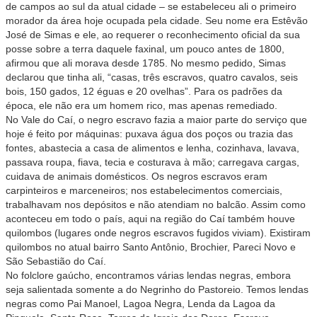
de campos ao sul da atual cidade – se estabeleceu ali o primeiro
morador da área hoje ocupada pela cidade. Seu nome era Estêvão
José de Simas e ele, ao requerer o reconhecimento oficial da sua
posse sobre a terra daquele faxinal, um pouco antes de 1800,
afirmou que ali morava desde 1785. No mesmo pedido, Simas
declarou que tinha ali, “casas, três escravos, quatro cavalos, seis
bois, 150 gados, 12 éguas e 20 ovelhas”. Para os padrões da
época, ele não era um homem rico, mas apenas remediado.
No Vale do Caí, o negro escravo fazia a maior parte do serviço que
hoje é feito por máquinas: puxava água dos poços ou trazia das
fontes, abastecia a casa de alimentos e lenha, cozinhava, lavava,
passava roupa, fiava, tecia e costurava à mão; carregava cargas,
cuidava de animais domésticos. Os negros escravos eram
carpinteiros e marceneiros; nos estabelecimentos comerciais,
trabalhavam nos depósitos e não atendiam no balcão. Assim como
aconteceu em todo o país, aqui na região do Caí também houve
quilombos (lugares onde negros escravos fugidos viviam). Existiram
quilombos no atual bairro Santo Antônio, Brochier, Pareci Novo e
São Sebastião do Caí.
No folclore gaúcho, encontramos várias lendas negras, embora
seja salientada somente a do Negrinho do Pastoreio. Temos lendas
negras como Pai Manoel, Lagoa Negra, Lenda da Lagoa da