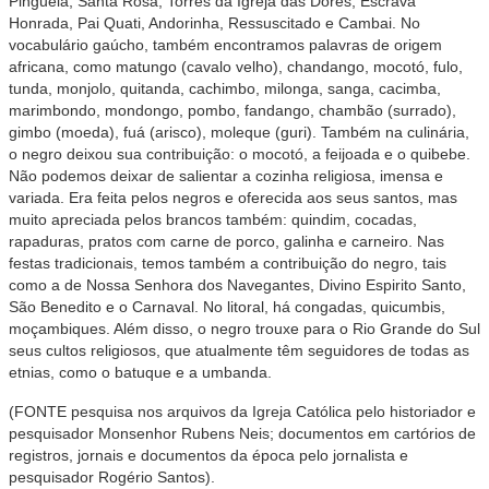
Pinguela, Santa Rosa, Torres da Igreja das Dores, Escrava
Honrada, Pai Quati, Andorinha, Ressuscitado e Cambai. No
vocabulário gaúcho, também encontramos palavras de origem
africana, como matungo (cavalo velho), chandango, mocotó, fulo,
tunda, monjolo, quitanda, cachimbo, milonga, sanga, cacimba,
marimbondo, mondongo, pombo, fandango, chambão (surrado),
gimbo (moeda), fuá (arisco), moleque (guri). Também na culinária,
o negro deixou sua contribuição: o mocotó, a feijoada e o quibebe.
Não podemos deixar de salientar a cozinha religiosa, imensa e
variada. Era feita pelos negros e oferecida aos seus santos, mas
muito apreciada pelos brancos também: quindim, cocadas,
rapaduras, pratos com carne de porco, galinha e carneiro. Nas
festas tradicionais, temos também a contribuição do negro, tais
como a de Nossa Senhora dos Navegantes, Divino Espirito Santo,
São Benedito e o Carnaval. No litoral, há congadas, quicumbis,
moçambiques. Além disso, o negro trouxe para o Rio Grande do Sul
seus cultos religiosos, que atualmente têm seguidores de todas as
etnias, como o batuque e a umbanda.
(FONTE pesquisa nos arquivos da Igreja Católica pelo historiador e
pesquisador Monsenhor Rubens Neis; documentos em cartórios de
registros, jornais e documentos da época pelo jornalista e
pesquisador Rogério Santos).