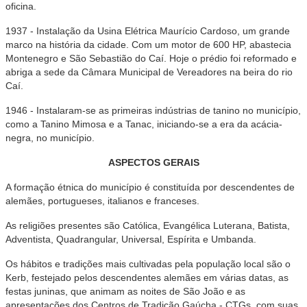
oficina.
1937 - Instalação da Usina Elétrica Maurício Cardoso, um grande
marco na história da cidade. Com um motor de 600 HP, abastecia
Montenegro e São Sebastião do Caí. Hoje o prédio foi reformado e
abriga a sede da Câmara Municipal de Vereadores na beira do rio
Caí.
1946 - Instalaram-se as primeiras indústrias de tanino no município,
como a Tanino Mimosa e a Tanac, iniciando-se a era da acácia-
negra, no município.
ASPECTOS GERAIS
A formação étnica do município é constituída por descendentes de
alemães, portugueses, italianos e franceses.
As religiões presentes são Católica, Evangélica Luterana, Batista,
Adventista, Quadrangular, Universal, Espírita e Umbanda.
Os hábitos e tradições mais cultivadas pela população local são o
Kerb, festejado pelos descendentes alemães em várias datas, as
festas juninas, que animam as noites de São João e as
apresentações dos Centros de Tradição Gaúcha - CTGs, com suas