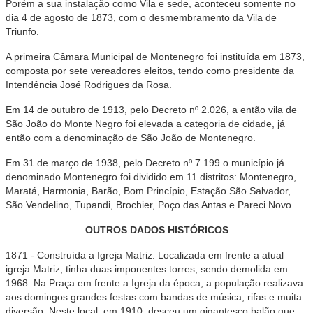
Porém a sua instalação como Vila e sede, aconteceu somente no
dia 4 de agosto de 1873, com o desmembramento da Vila de
Triunfo.
A primeira Câmara Municipal de Montenegro foi instituída em 1873,
composta por sete vereadores eleitos, tendo como presidente da
Intendência José Rodrigues da Rosa.
Em 14 de outubro de 1913, pelo Decreto nº 2.026, a então vila de
São João do Monte Negro foi elevada a categoria de cidade, já
então com a denominação de São João de Montenegro.
Em 31 de março de 1938, pelo Decreto nº 7.199 o município já
denominado Montenegro foi dividido em 11 distritos: Montenegro,
Maratá, Harmonia, Barão, Bom Princípio, Estação São Salvador,
São Vendelino, Tupandi, Brochier, Poço das Antas e Pareci Novo.
OUTROS DADOS HISTÓRICOS
1871 - Construída a Igreja Matriz. Localizada em frente a atual
igreja Matriz, tinha duas imponentes torres, sendo demolida em
1968. Na Praça em frente a Igreja da época, a população realizava
aos domingos grandes festas com bandas de música, rifas e muita
diversão. Neste local, em 1910, desceu um gigantesco balão que