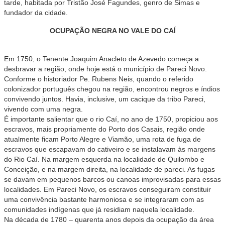
tarde, habitada por Tristão José Fagundes, genro de Simas e
fundador da cidade.
OCUPAÇÃO NEGRA NO VALE DO CAÍ
Em 1750, o Tenente Joaquim Anacleto de Azevedo começa a
desbravar a região, onde hoje está o município de Pareci Novo.
Conforme o historiador Pe. Rubens Neis, quando o referido
colonizador português chegou na região, encontrou negros e índios
convivendo juntos. Havia, inclusive, um cacique da tribo Pareci,
vivendo com uma negra.
É importante salientar que o rio Caí, no ano de 1750, propiciou aos
escravos, mais propriamente do Porto dos Casais, região onde
atualmente ficam Porto Alegre e Viamão, uma rota de fuga de
escravos que escapavam do cativeiro e se instalavam às margens
do Rio Caí. Na margem esquerda na localidade de Quilombo e
Conceição, e na margem direita, na localidade de pareci. As fugas
se davam em pequenos barcos ou canoas improvisadas para essas
localidades. Em Pareci Novo, os escravos conseguiram constituir
uma convivência bastante harmoniosa e se integraram com as
comunidades indígenas que já residiam naquela localidade.
Na década de 1780 – quarenta anos depois da ocupação da área