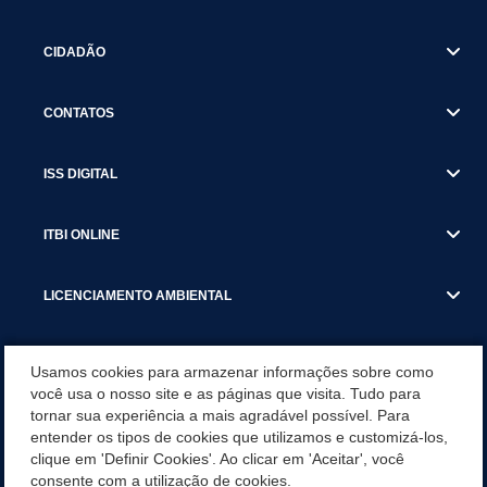
CIDADÃO
CONTATOS
ISS DIGITAL
ITBI ONLINE
LICENCIAMENTO AMBIENTAL
MUNICÍPIO
Usamos cookies para armazenar informações sobre como
você usa o nosso site e as páginas que visita. Tudo para
tornar sua experiência a mais agradável possível. Para
SERVIÇOS
entender os tipos de cookies que utilizamos e customizá-los,
clique em 'Definir Cookies'. Ao clicar em 'Aceitar', você
SERVIÇOS DO DEPARTAMENTO DE RECEITA MUNICIPAL
consente com a utilização de cookies.