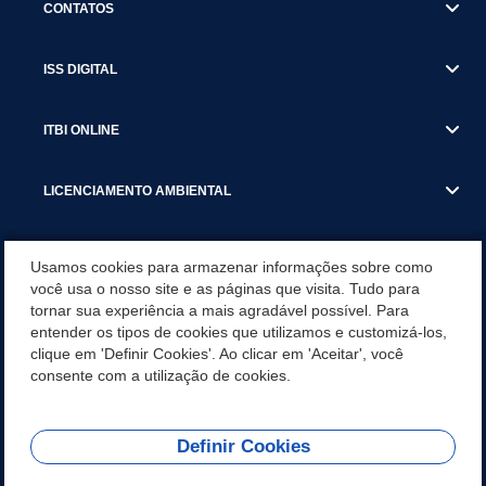
CONTATOS
ISS DIGITAL
ITBI ONLINE
LICENCIAMENTO AMBIENTAL
MUNICÍPIO
Usamos cookies para armazenar informações sobre como
você usa o nosso site e as páginas que visita. Tudo para
tornar sua experiência a mais agradável possível. Para
SERVIÇOS
entender os tipos de cookies que utilizamos e customizá-los,
clique em 'Definir Cookies'. Ao clicar em 'Aceitar', você
SERVIÇOS DO DEPARTAMENTO DE RECEITA MUNICIPAL
consente com a utilização de cookies.
Definir Cookies
REDES SOCIAIS