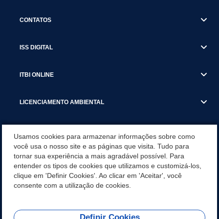
CONTATOS
ISS DIGITAL
ITBI ONLINE
LICENCIAMENTO AMBIENTAL
MUNICÍPIO
Usamos cookies para armazenar informações sobre como
você usa o nosso site e as páginas que visita. Tudo para
tornar sua experiência a mais agradável possível. Para
SERVIÇOS
entender os tipos de cookies que utilizamos e customizá-los,
clique em 'Definir Cookies'. Ao clicar em 'Aceitar', você
SERVIÇOS DO DEPARTAMENTO DE RECEITA MUNICIPAL
consente com a utilização de cookies.
Definir Cookies