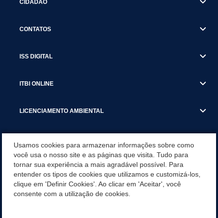
CIDADÃO
CONTATOS
ISS DIGITAL
ITBI ONLINE
LICENCIAMENTO AMBIENTAL
MUNICÍPIO
Usamos cookies para armazenar informações sobre como
você usa o nosso site e as páginas que visita. Tudo para
tornar sua experiência a mais agradável possível. Para
SERVIÇOS
entender os tipos de cookies que utilizamos e customizá-los,
clique em 'Definir Cookies'. Ao clicar em 'Aceitar', você
SERVIÇOS DO DEPARTAMENTO DE RECEITA MUNICIPAL
consente com a utilização de cookies.