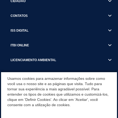
CIDADÃO
CONTATOS
ISS DIGITAL
ITBI ONLINE
LICENCIAMENTO AMBIENTAL
MUNICÍPIO
Usamos cookies para armazenar informações sobre como
você usa o nosso site e as páginas que visita. Tudo para
tornar sua experiência a mais agradável possível. Para
SERVIÇOS
entender os tipos de cookies que utilizamos e customizá-los,
clique em 'Definir Cookies'. Ao clicar em 'Aceitar', você
SERVIÇOS DO DEPARTAMENTO DE RECEITA MUNICIPAL
consente com a utilização de cookies.