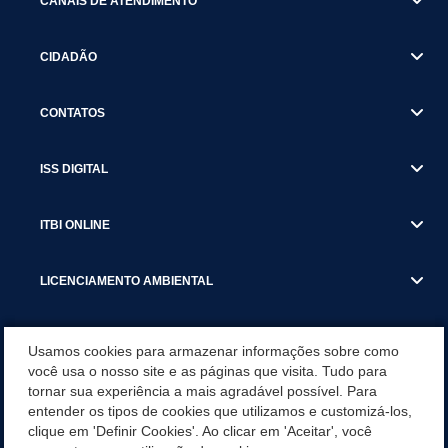
CANAIS DE ATENDIMENTO
CIDADÃO
CONTATOS
ISS DIGITAL
ITBI ONLINE
LICENCIAMENTO AMBIENTAL
MUNICÍPIO
Usamos cookies para armazenar informações sobre como
você usa o nosso site e as páginas que visita. Tudo para
tornar sua experiência a mais agradável possível. Para
SERVIÇOS
entender os tipos de cookies que utilizamos e customizá-los,
clique em 'Definir Cookies'. Ao clicar em 'Aceitar', você