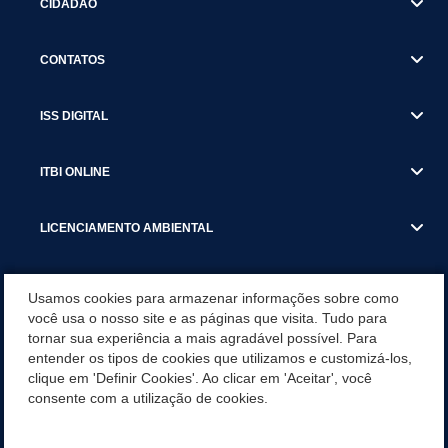
CIDADÃO
CONTATOS
ISS DIGITAL
ITBI ONLINE
LICENCIAMENTO AMBIENTAL
MUNICÍPIO
Usamos cookies para armazenar informações sobre como
você usa o nosso site e as páginas que visita. Tudo para
tornar sua experiência a mais agradável possível. Para
SERVIÇOS
entender os tipos de cookies que utilizamos e customizá-los,
clique em 'Definir Cookies'. Ao clicar em 'Aceitar', você
SERVIÇOS DO DEPARTAMENTO DE RECEITA MUNICIPAL
consente com a utilização de cookies.