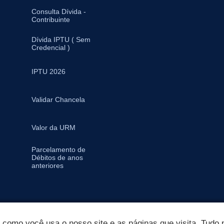
Consulta Dívida -
Contribuinte
Dívida IPTU ( Sem
Credencial )
IPTU 2026
Validar Chancela
Valor da URM
Parcelamento de
Débitos de anos
anteriores
omo você usa o nosso site e as páginas que visita. Tudo p