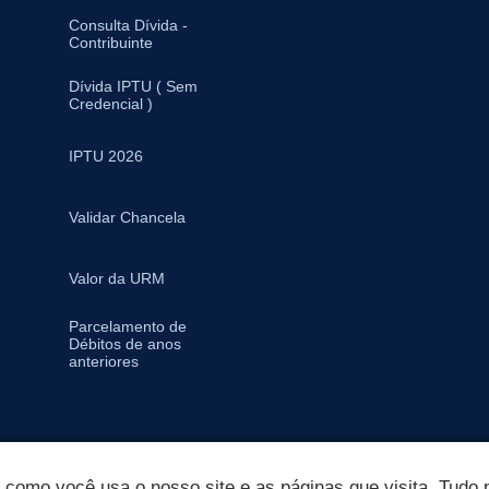
Consulta Dívida -
Contribuinte
Dívida IPTU ( Sem
Credencial )
IPTU 2026
Validar Chancela
Valor da URM
Parcelamento de
Débitos de anos
anteriores
omo você usa o nosso site e as páginas que visita. Tudo p