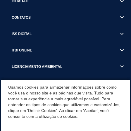
CIDADÃO
CONTATOS
ISS DIGITAL
ITBI ONLINE
LICENCIAMENTO AMBIENTAL
MUNICÍPIO
Usamos cookies para armazenar informações sobre como
você usa o nosso site e as páginas que visita. Tudo para
tornar sua experiência a mais agradável possível. Para
SERVIÇOS
entender os tipos de cookies que utilizamos e customizá-los,
clique em 'Definir Cookies'. Ao clicar em 'Aceitar', você
SERVIÇOS DO DEPARTAMENTO DE RECEITA MUNICIPAL
consente com a utilização de cookies.