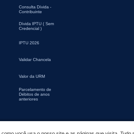
Consulta Dívida -
Contribuinte
Dívida IPTU ( Sem
Credencial )
IPTU 2026
Validar Chancela
Valor da URM
Parcelamento de
Débitos de anos
anteriores
omo você usa o nosso site e as páginas que visita. Tudo p