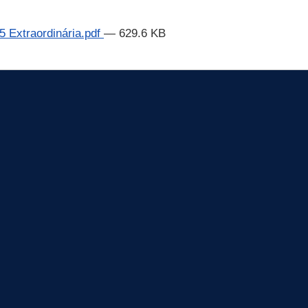
5 Extraordinária.pdf
— 629.6 KB