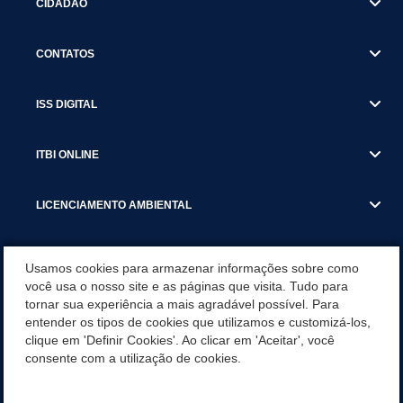
CIDADÃO
CONTATOS
ISS DIGITAL
ITBI ONLINE
LICENCIAMENTO AMBIENTAL
MUNICÍPIO
Usamos cookies para armazenar informações sobre como
você usa o nosso site e as páginas que visita. Tudo para
tornar sua experiência a mais agradável possível. Para
SERVIÇOS
entender os tipos de cookies que utilizamos e customizá-los,
clique em 'Definir Cookies'. Ao clicar em 'Aceitar', você
SERVIÇOS DO DEPARTAMENTO DE RECEITA MUNICIPAL
consente com a utilização de cookies.