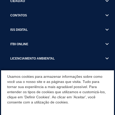
CIDADÃO
CONTATOS
ISS DIGITAL
ITBI ONLINE
LICENCIAMENTO AMBIENTAL
MUNICÍPIO
Usamos cookies para armazenar informações sobre como
você usa o nosso site e as páginas que visita. Tudo para
tornar sua experiência a mais agradável possível. Para
SERVIÇOS
entender os tipos de cookies que utilizamos e customizá-los,
clique em 'Definir Cookies'. Ao clicar em 'Aceitar', você
SERVIÇOS DO DEPARTAMENTO DE RECEITA MUNICIPAL
consente com a utilização de cookies.