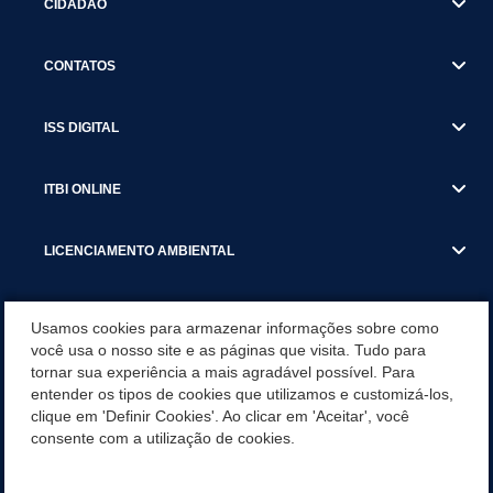
CIDADÃO
CONTATOS
ISS DIGITAL
ITBI ONLINE
LICENCIAMENTO AMBIENTAL
MUNICÍPIO
Usamos cookies para armazenar informações sobre como
você usa o nosso site e as páginas que visita. Tudo para
tornar sua experiência a mais agradável possível. Para
SERVIÇOS
entender os tipos de cookies que utilizamos e customizá-los,
clique em 'Definir Cookies'. Ao clicar em 'Aceitar', você
SERVIÇOS DO DEPARTAMENTO DE RECEITA MUNICIPAL
consente com a utilização de cookies.