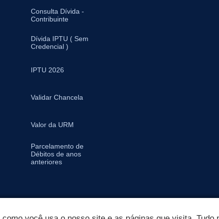
Consulta Dívida -
Contribuinte
Dívida IPTU ( Sem
Credencial )
IPTU 2026
Validar Chancela
Valor da URM
Parcelamento de
Débitos de anos
anteriores
omo você usa o nosso site e as páginas que visita. Tudo p