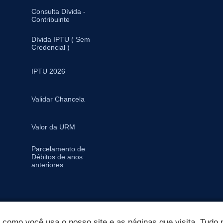
Consulta Dívida -
Contribuinte
Dívida IPTU ( Sem
Credencial )
IPTU 2026
Validar Chancela
Valor da URM
Parcelamento de
Débitos de anos
anteriores
omo você usa o nosso site e as páginas que visita. Tudo p