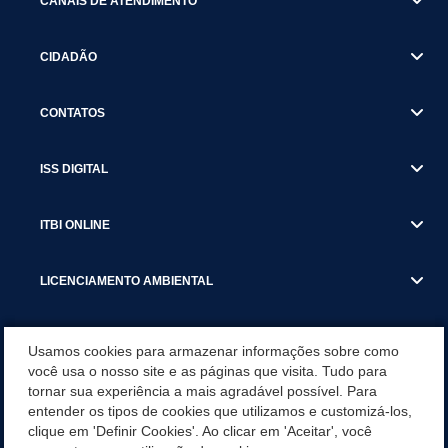
CANAIS DE ATENDIMENTO
CIDADÃO
CONTATOS
ISS DIGITAL
ITBI ONLINE
LICENCIAMENTO AMBIENTAL
MUNICÍPIO
Usamos cookies para armazenar informações sobre como
você usa o nosso site e as páginas que visita. Tudo para
tornar sua experiência a mais agradável possível. Para
SERVIÇOS
entender os tipos de cookies que utilizamos e customizá-los,
clique em 'Definir Cookies'. Ao clicar em 'Aceitar', você