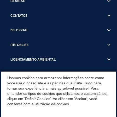
CIDADÃO
CONTATOS
ISS DIGITAL
ITBI ONLINE
LICENCIAMENTO AMBIENTAL
MUNICÍPIO
Usamos cookies para armazenar informações sobre como
você usa o nosso site e as páginas que visita. Tudo para
tornar sua experiência a mais agradável possível. Para
SERVIÇOS
entender os tipos de cookies que utilizamos e customizá-los,
clique em 'Definir Cookies'. Ao clicar em 'Aceitar', você
SERVIÇOS DO DEPARTAMENTO DE RECEITA MUNICIPAL
consente com a utilização de cookies.