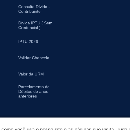
Consulta Dívida -
Contribuinte
Dívida IPTU ( Sem
Credencial )
IPTU 2026
Validar Chancela
Valor da URM
Parcelamento de
Débitos de anos
anteriores
omo você usa o nosso site e as páginas que visita. Tudo p