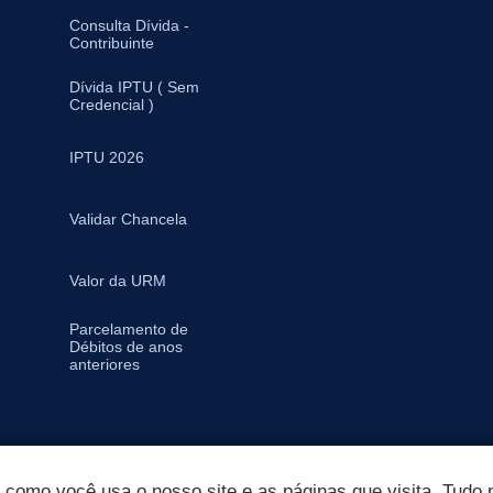
Consulta Dívida -
Contribuinte
Dívida IPTU ( Sem
Credencial )
IPTU 2026
Validar Chancela
Valor da URM
Parcelamento de
Débitos de anos
anteriores
omo você usa o nosso site e as páginas que visita. Tudo p