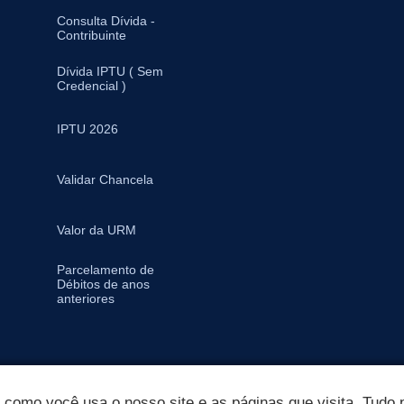
Consulta Dívida -
Contribuinte
Dívida IPTU ( Sem
Credencial )
IPTU 2026
Validar Chancela
Valor da URM
Parcelamento de
Débitos de anos
anteriores
omo você usa o nosso site e as páginas que visita. Tudo p