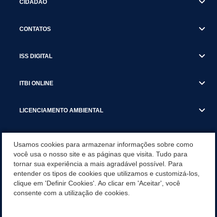
CIDADÃO
CONTATOS
ISS DIGITAL
ITBI ONLINE
LICENCIAMENTO AMBIENTAL
MUNICÍPIO
Usamos cookies para armazenar informações sobre como
você usa o nosso site e as páginas que visita. Tudo para
tornar sua experiência a mais agradável possível. Para
SERVIÇOS
entender os tipos de cookies que utilizamos e customizá-los,
clique em 'Definir Cookies'. Ao clicar em 'Aceitar', você
SERVIÇOS DO DEPARTAMENTO DE RECEITA MUNICIPAL
consente com a utilização de cookies.