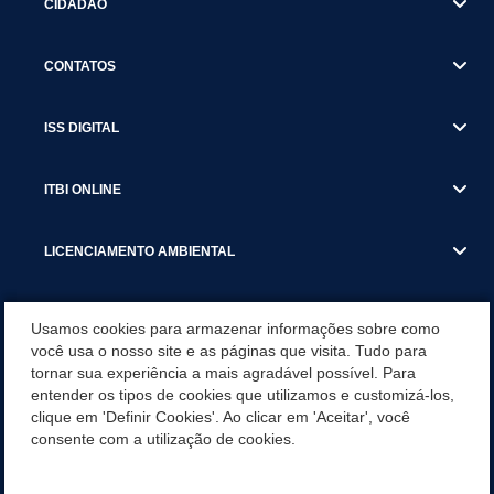
CIDADÃO
CONTATOS
ISS DIGITAL
ITBI ONLINE
LICENCIAMENTO AMBIENTAL
MUNICÍPIO
Usamos cookies para armazenar informações sobre como
você usa o nosso site e as páginas que visita. Tudo para
tornar sua experiência a mais agradável possível. Para
SERVIÇOS
entender os tipos de cookies que utilizamos e customizá-los,
clique em 'Definir Cookies'. Ao clicar em 'Aceitar', você
SERVIÇOS DO DEPARTAMENTO DE RECEITA MUNICIPAL
consente com a utilização de cookies.